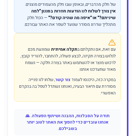
של חלק מהדברים, ובאופן שבו חלק מהעמודים מוצגים.
אין צורך לשלוח לנו הודעות חוזרות בסגנון "למה
שיניתם?" או "איפה מה שהיה קודם?"
— הכול חלק
מתהליך שדרוג מסודר שנועד לשפר את האתר עבורכם.
עם זאת, אם נתקלתם ב
תקלה אמיתית
שמונעת מכם
לגלוש בצורה תקינה, לבצע פעולה, להתחבר, להוריד קובץ,
לרכוש מוצר או להשתמש באתר בצורה חלקה — נשמח
מאוד שתעדכנו אותנו.
במקרה כזה, היכנסו לעמוד
צור קשר
, שלחו לנו פנייה
מסודרת עם תיאור הבעיה, ואנחנו נשתדל לטפל בה בהקדם
האפשרי.
תודה על הסבלנות, ההבנה ושיתוף הפעולה. 🙏
אנחנו עובדים כדי להפוך את האתר לטוב יותר
בשבילכם.