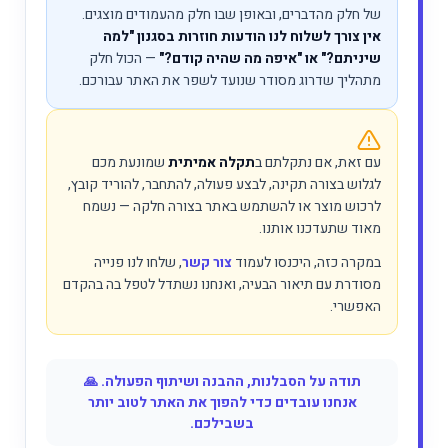
של חלק מהדברים, ובאופן שבו חלק מהעמודים מוצגים.
אין צורך לשלוח לנו הודעות חוזרות בסגנון "למה
שיניתם?" או "איפה מה שהיה קודם?"
— הכול חלק
מתהליך שדרוג מסודר שנועד לשפר את האתר עבורכם.
עם זאת, אם נתקלתם ב
תקלה אמיתית
שמונעת מכם
לגלוש בצורה תקינה, לבצע פעולה, להתחבר, להוריד קובץ,
לרכוש מוצר או להשתמש באתר בצורה חלקה — נשמח
מאוד שתעדכנו אותנו.
במקרה כזה, היכנסו לעמוד
צור קשר
, שלחו לנו פנייה
מסודרת עם תיאור הבעיה, ואנחנו נשתדל לטפל בה בהקדם
האפשרי.
תודה על הסבלנות, ההבנה ושיתוף הפעולה. 🙏
אנחנו עובדים כדי להפוך את האתר לטוב יותר
בשבילכם.