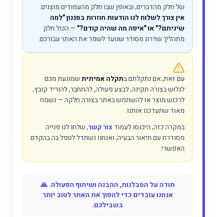
של חלק מהדברים, ובאופן שבו חלק מהעמודים מוצגים.
אין צורך לשלוח לנו הודעות חוזרות בסגנון "למה
שיניתם?" או "איפה מה שהיה קודם?"
— הכול חלק
מתהליך שדרוג מסודר שנועד לשפר את האתר עבורכם.
עם זאת, אם נתקלתם ב
תקלה אמיתית
שמונעת מכם
לגלוש בצורה תקינה, לבצע פעולה, להתחבר, להוריד קובץ,
לרכוש מוצר או להשתמש באתר בצורה חלקה — נשמח
מאוד שתעדכנו אותנו.
במקרה כזה, היכנסו לעמוד
צור קשר
, שלחו לנו פנייה
מסודרת עם תיאור הבעיה, ואנחנו נשתדל לטפל בה בהקדם
האפשרי.
תודה על הסבלנות, ההבנה ושיתוף הפעולה. 🙏
אנחנו עובדים כדי להפוך את האתר לטוב יותר
בשבילכם.