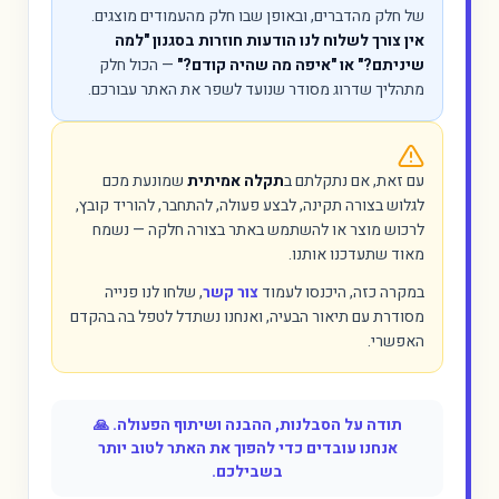
של חלק מהדברים, ובאופן שבו חלק מהעמודים מוצגים.
אין צורך לשלוח לנו הודעות חוזרות בסגנון "למה
שיניתם?" או "איפה מה שהיה קודם?"
— הכול חלק
מתהליך שדרוג מסודר שנועד לשפר את האתר עבורכם.
עם זאת, אם נתקלתם ב
תקלה אמיתית
שמונעת מכם
לגלוש בצורה תקינה, לבצע פעולה, להתחבר, להוריד קובץ,
לרכוש מוצר או להשתמש באתר בצורה חלקה — נשמח
מאוד שתעדכנו אותנו.
במקרה כזה, היכנסו לעמוד
צור קשר
, שלחו לנו פנייה
מסודרת עם תיאור הבעיה, ואנחנו נשתדל לטפל בה בהקדם
האפשרי.
תודה על הסבלנות, ההבנה ושיתוף הפעולה. 🙏
אנחנו עובדים כדי להפוך את האתר לטוב יותר
בשבילכם.