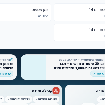
תרים 14
זמן פספוס
סיפורים
תרים 14
 בתמוז ה׳תשפ״ה – יוני 27, 2025
ב׳ בסיון ה
בקרוב: 30 סיפורים חדשים – וכבר
למעלה מ-1,000 סיפורים חינם
חדשים ו7 שידורים חדשים
א עוד
קרא עוד
מדיה
קהילה ומידע
ה
תגובות ותודות
עדויות והוכחות
פס