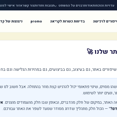
עדויות והוכחות
אודות
רבנים על המשפט
תגובות ותודות
צור קשר
אזור אישי למנו
יפורים לרכישה
בדיחות כשרות לקריאה
promo
ניצוצות של קד
ר שלנו 🚀
יפורים באתר, גם בעיצוב, גם בביצועים, גם במהירות הגלישה וגם בחו
ו מסוים, שינוי פתאומי יכול להרגיש קצת מוזר בהתחלה. אבל חשוב לנו 
ר, ונעים יותר לשימוש.
ראה האתר, במיקום של חלק מהדברים, ובאופן שבו חלק מהעמודים מוצגים.
אי
דם?"
— הכול חלק מתהליך שדרוג מסודר שנועד לשפר את האתר עבורכם.