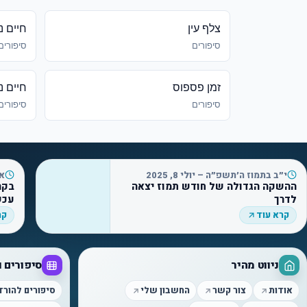
צלף עין
חיים נס
סיפורים
סיפורים
זמן פספוס
חיים נס
סיפורים
סיפורים
י״ב בתמוז ה׳תשפ״ה – יולי 8, 2025
א׳
ההשקה הגדולה של חודש תמוז יצאה
לדרך
עכשיו 
קרא עוד
קר
ניווט מהיר
סיפורים ו
אודות
צור קשר
החשבון שלי
סיפורים להורד