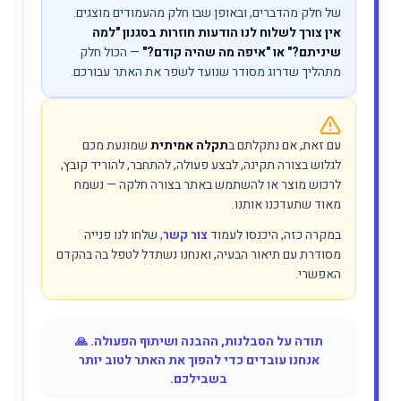
של חלק מהדברים, ובאופן שבו חלק מהעמודים מוצגים.
אין צורך לשלוח לנו הודעות חוזרות בסגנון "למה
שיניתם?" או "איפה מה שהיה קודם?"
— הכול חלק
מתהליך שדרוג מסודר שנועד לשפר את האתר עבורכם.
עם זאת, אם נתקלתם ב
תקלה אמיתית
שמונעת מכם
לגלוש בצורה תקינה, לבצע פעולה, להתחבר, להוריד קובץ,
לרכוש מוצר או להשתמש באתר בצורה חלקה — נשמח
מאוד שתעדכנו אותנו.
במקרה כזה, היכנסו לעמוד
צור קשר
, שלחו לנו פנייה
מסודרת עם תיאור הבעיה, ואנחנו נשתדל לטפל בה בהקדם
האפשרי.
תודה על הסבלנות, ההבנה ושיתוף הפעולה. 🙏
אנחנו עובדים כדי להפוך את האתר לטוב יותר
בשבילכם.