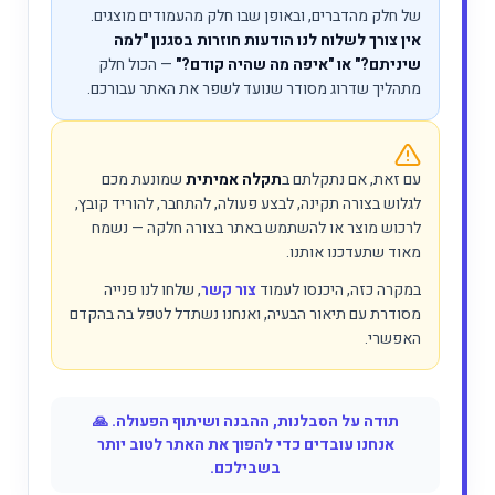
של חלק מהדברים, ובאופן שבו חלק מהעמודים מוצגים.
אין צורך לשלוח לנו הודעות חוזרות בסגנון "למה
שיניתם?" או "איפה מה שהיה קודם?"
— הכול חלק
מתהליך שדרוג מסודר שנועד לשפר את האתר עבורכם.
עם זאת, אם נתקלתם ב
תקלה אמיתית
שמונעת מכם
לגלוש בצורה תקינה, לבצע פעולה, להתחבר, להוריד קובץ,
לרכוש מוצר או להשתמש באתר בצורה חלקה — נשמח
מאוד שתעדכנו אותנו.
במקרה כזה, היכנסו לעמוד
צור קשר
, שלחו לנו פנייה
מסודרת עם תיאור הבעיה, ואנחנו נשתדל לטפל בה בהקדם
האפשרי.
תודה על הסבלנות, ההבנה ושיתוף הפעולה. 🙏
אנחנו עובדים כדי להפוך את האתר לטוב יותר
בשבילכם.