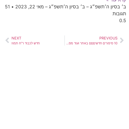
ב׳ בסיון ה׳תשפ״ג – ב׳ בסיון ה׳תשפ״ג – מאי 22, 2023
51
תגובות
NEXT
PREVIOUS
10 סיפורים חדשיםםם באתר ועוד מספר עדכונים מעודכן לתאריך א’ (ר”ח) אייר תשפ”א
חדש לכבוד ר”ח תמוז