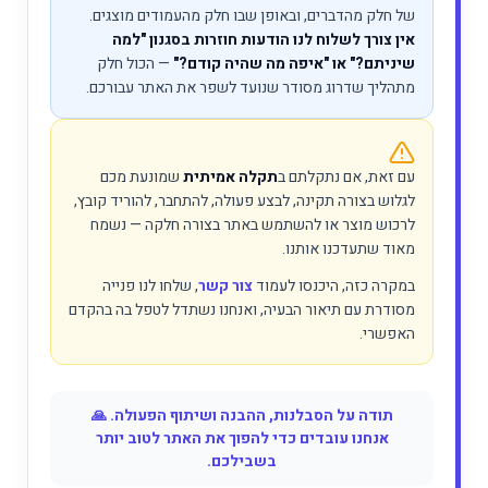
של חלק מהדברים, ובאופן שבו חלק מהעמודים מוצגים.
אין צורך לשלוח לנו הודעות חוזרות בסגנון "למה
שיניתם?" או "איפה מה שהיה קודם?"
— הכול חלק
מתהליך שדרוג מסודר שנועד לשפר את האתר עבורכם.
עם זאת, אם נתקלתם ב
תקלה אמיתית
שמונעת מכם
לגלוש בצורה תקינה, לבצע פעולה, להתחבר, להוריד קובץ,
לרכוש מוצר או להשתמש באתר בצורה חלקה — נשמח
מאוד שתעדכנו אותנו.
במקרה כזה, היכנסו לעמוד
צור קשר
, שלחו לנו פנייה
מסודרת עם תיאור הבעיה, ואנחנו נשתדל לטפל בה בהקדם
האפשרי.
תודה על הסבלנות, ההבנה ושיתוף הפעולה. 🙏
אנחנו עובדים כדי להפוך את האתר לטוב יותר
בשבילכם.